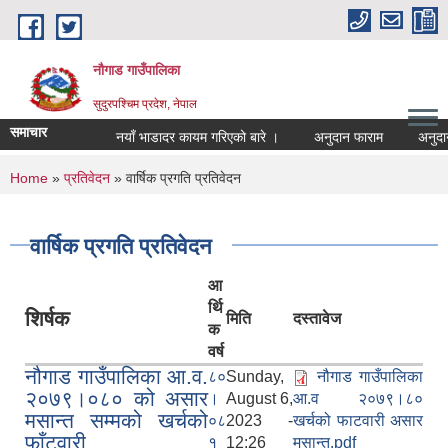
Skip to main content
नौगाड गाउँपालिका
सुदुरपश्चिम प्रदेश, नेपाल
समाचार
नयाँ भाडादर कायम गरिएको बारे ।
अनुदान फाराम
अनुदान प
You are here
Home
»
प्रतिवेदन
» वार्षिक प्रगति प्रतिवेदन
वार्षिक प्रगति प्रतिवेदन
आ
र्थि
शिर्षक
मिति
दस्तावेज
क
वर्ष
नौगाड गाउँपालिका आ.व.
८०
Sunday,
नौगाड गाउँपालिका
२०७९।०८० को असार
।
August 6,
आ.व २०७९।८०
मसान्त सम्मको खर्चको
०८
2023 -
खर्चको फाटवारी असार
फाँटवारी
१
12:26
मसान्त.pdf