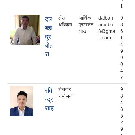
1
लेखा
आर्थिक
dalbah
9
दल
अधिकृत
प्रशासन
adurb5
8
बहा
शाखा
8@gma
6
दुर
il.com
1
बोह
4
9
रा
9
0
4
7
रोजगार
9
रवि
संयोजक
8
न्द्र
4
शाह
8
5
2
9