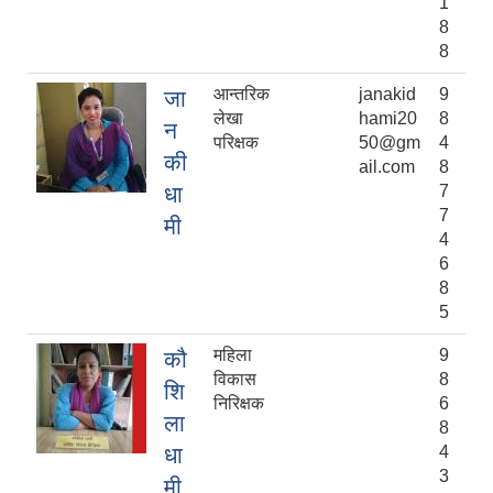
1
8
8
आन्तरिक
janakid
9
जा
लेखा
hami20
8
न
परिक्षक
50@gm
4
की
ail.com
8
धा
7
7
मी
4
6
8
5
महिला
9
कौ
विकास
8
शि
निरिक्षक
6
ला
8
धा
4
3
मी