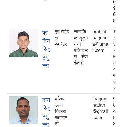
0
9
8
8
एम.आई.ए
सामाजि
prabint
९
प्र
स.
क सुरक्षा
hagunn
८
विन
अपरेटर
तथा
a@gma
६
सिह
पञ्जिकर
il.com
५
ठगु
ण सेवा
७
ईकाई
०
न्ना
०
७
०
०
बरिष्ठ
thagun
9
दान
उद्यम
nadan
8
सिह
विकास
@gmail
4
ठगु
सहजक
.com
8
न्ना
र्ता
8