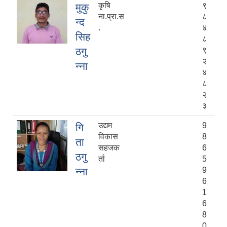
कृषि
९
मुकु
ना.प्रा.स
८
न्द
.
४
सिह
८
ठगु
९
२
न्ना
४
८
२
३
उद्यम
9
गि
विकास
8
ता
सहजक
6
ठगु
र्ता
5
न्ना
9
6
1
6
8
0