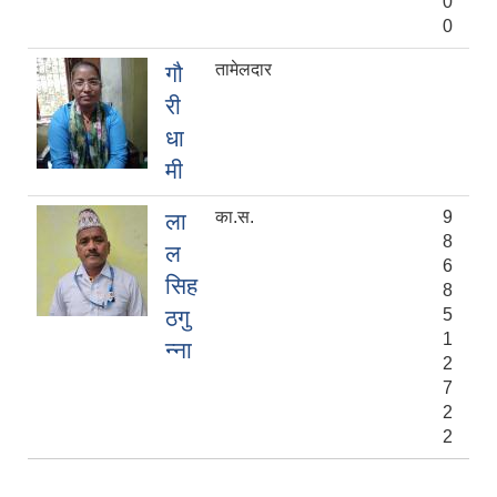
0
0
तामेलदार
गौ
री
धा
मी
का.स.
9
ला
8
ल
6
सिह
8
ठगु
5
1
न्ना
2
7
2
2