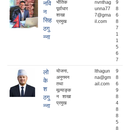
भौतिक
nvnthag
9
नवि
पूर्वाधार
unna77
8
न
शाखा
7@gma
6
सिह
प्रमुख
il.com
8
ठगु
7
1
न्ना
1
5
6
7
योजना,
lthagun
9
लो
अनुगमन
na@gm
8
के
तथा
ail.com
6
श
मूल्याङ्क
9
ठगु
न शाखा
8
प्रमुख
4
न्ना
8
8
5
8