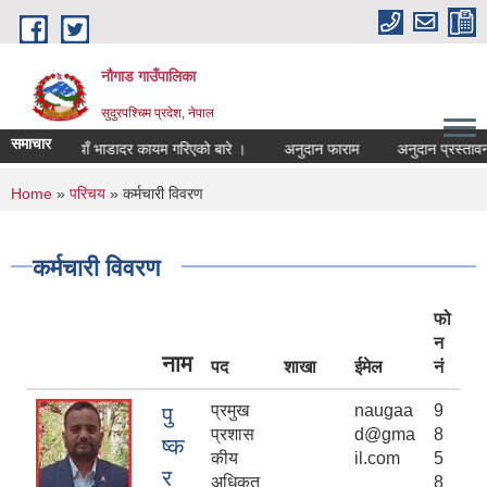
Skip to main content
नौगाड गाउँपालिका
सुदुरपश्चिम प्रदेश, नेपाल
समाचार
नयाँ भाडादर कायम गरिएको बारे ।
अनुदान फाराम
अनुदान प्रस्तावना
You are here
Home
»
परिचय
» कर्मचारी विवरण
कर्मचारी विवरण
फो
न
नाम
पद
शाखा
ईमेल
नं
प्रमुख
naugaa
9
पु
प्रशास
d@gma
8
ष्क
कीय
il.com
5
र
अधिकृत
8