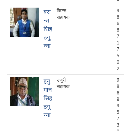
फिल्ड
9
बस
सहायक
8
न्त
6
सिह
8
ठगु
7
1
न्ना
7
5
0
2
उजुरी
9
हनु
सहायक
8
मान
6
सिह
9
ठगु
9
5
न्ना
7
3