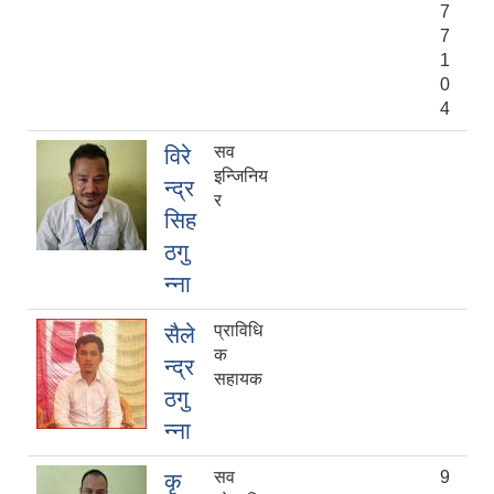
7
7
1
0
4
सव
विरे
इन्जिनिय
न्द्र
र
सिह
ठगु
न्ना
प्राविधि
सैले
क
न्द्र
सहायक
ठगु
न्ना
सव
9
कृ