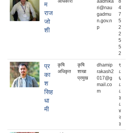
अधिकारी
aadhika
8
म
ri@nau
4
राज
gadmu
7
जो
n.gov.n
5
p
2
शी
2
5
5
2
कृषि
कृषि
dhamip
९
प्र
अधिकृत
शाखा
rakash2
८
का
प्रमुख
017@g
६
श
mail.co
८
सिह
m
८
३
धा
८
मी
४
२
३