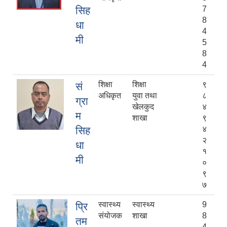
सिह
7
8
धा
4
मी
5
8
4
शिक्षा
शिक्षा
९
सं
अधिकृत
युवा तथा
८
ग्रा
खेलकुद
४
म
शाखा
९
सिह
४
२
धा
१
मी
०
९
७
स्वास्थ्य
स्वास्थ्य
9
प्रि
संयोजक
शाखा
8
तम
4