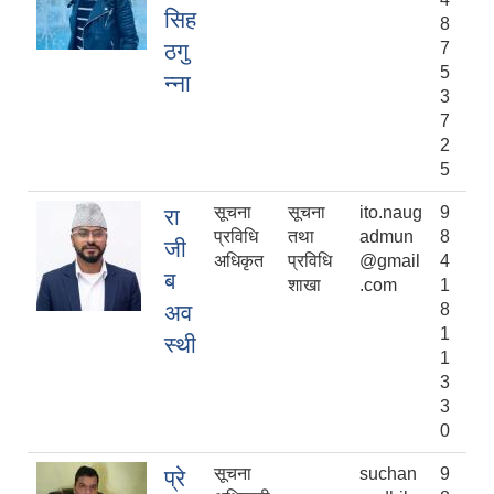
सिह
8
ठगु
7
5
न्ना
3
7
2
5
सूचना
सूचना
ito.naug
9
रा
प्रविधि
तथा
admun
8
जी
अधिकृत
प्रविधि
@gmail
4
ब
शाखा
.com
1
अव
8
1
स्थी
1
3
3
0
सूचना
suchan
9
प्रे