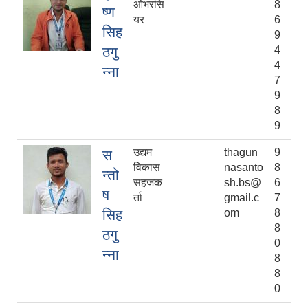
ओभरसि
8
ष्ण
यर
6
सिह
9
ठगु
4
4
न्ना
7
9
8
9
उद्यम
thagun
9
स
विकास
nasanto
8
न्तो
सहजक
sh.bs@
6
ष
र्ता
gmail.c
7
सिह
om
8
8
ठगु
0
न्ना
8
8
0