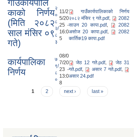
गाउँकार्यपालि
२
काको निर्णय
11/2
गाउँकार्यपालिकाको निर्णय
०
5/20
२०८२ मंसिर ९ गते.pdf
,
2082
(मिति २०८२
८
25 -
साउन 20 कापा.pdf
,
2082
२/
साल मंसिर ०९
16:0
असोज 20 कापा.pdf
,
2082
८
5
कार्तिक19 कापा.pdf
गते)
३
08/0
७
कार्यपालिका
7/20
जेठ 12 गते.pdf
,
जेठ 31
९/
23 -
गते.pdf
,
असार 7 गते.pdf
,
निर्णय
८
13:0
असार 24.pdf
०
8
Pages
1
2
next ›
last »