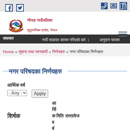
Skip to main content
नौगाड गाउँपालिका
सुदुरपश्चिम प्रदेश, नेपाल
समाचार
नयाँ भाडादर कायम गरिएको बारे ।
अनुदान फाराम
अनुदा
You are here
Home
»
सूचना तथा जानकारी
»
निर्णयहरु
» नगर परिषदका निर्णयहरु
नगर परिषदका निर्णयहरु
आर्थिक वर्ष
आ
र्थि
शिर्षक
क
मिति
दस्तावेज
व
र्ष