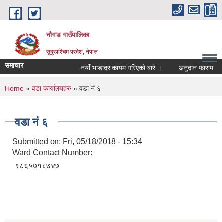
Skip to main content
नौगाड गाउँपालिका
सुदुरपश्चिम प्रदेश, नेपाल
समाचार
नयाँ भाडादर कायम गरिएको बारे ।
अनुदान फाराम
You are here
Home
»
वडा कार्यालयहरु
» वडा नं ६
वडा नं ६
Submitted on:
Fri, 05/18/2018 - 15:34
Ward Contact Number:
९८६५७१८७४७